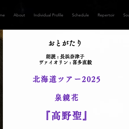
me
About
Individual Profile
Schedule
Repertoir
So
おとがたり
朗読 : 長浜奈津子
​ヴァイオリン : 喜多直毅
北海道ツアー2025
泉鏡花
『高野聖』