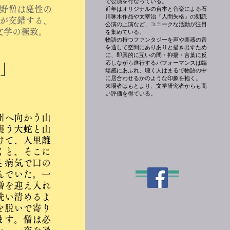
で公演を行なっている。
野僧は
魔性の
近年はオリジナルの台本と音楽による石
川啄木作品や太宰治『人間失格』の朗読
が交錯する、
公演の上演など、ユニークな活動が注目
文学の極致。
を集めている。
物語の持つファンタジーを声や楽器の音
を通して空間にありありと描き出すため
に、即興的に互いの間・抑揚・言葉に反
応しながら進行するパフォーマンスは臨
」
場感にあふれ、聴く人はまるで物語の中
に居合わせるかのような印象を抱く。
来場者はもとより、文学研究者からも高
い評価を得ている。
州へ向かう山
襲う大蛇と山
けて、人里離
くと、そこに
と病気で口の
んでいた。一
僧を迎え入れ
洗い清めるよ
を脱いで寄り
ます。僧は必