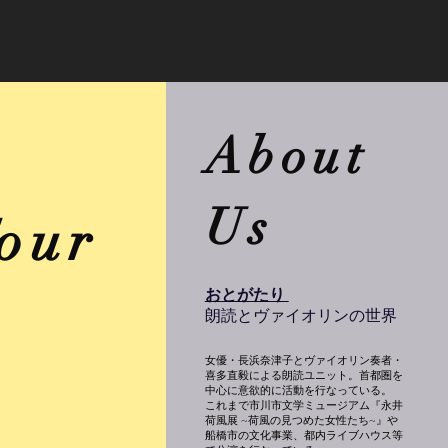
About
​Us
Tour
おとがたり
​朗読とヴァイオリンの世界
女優・長浜奈津子とヴァイオリン奏者・
喜多直毅による朗読ユニット。首都圏を
中心に意欲的に活動を行なっている。
これまで市川市文学ミュージアム『永井
荷風展 ~荷風の見つめた女性たち~』や
船橋市の文化事業、都内ライブハウス等