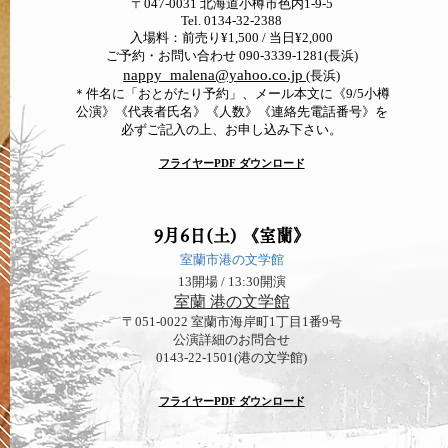
〒047-0031 北海道小樽市色内1-9-5
Tel. 0134-32-2388
入場料：前売り¥1,500 / 当日¥2,000
ご予約・お問い合わせ 090-3339-1281(長浜)
nappy_malena@yahoo.co.jp
(長浜)
＊件名に「おとがたり予約」、メール本文に
《9/5小樽
公演》
《代表者氏名》《人数》《連絡先電話番号》を
必ずご記入の上、お申し込み下さい。
フライヤーPDF ダウンロード
9月6日(土)
《室蘭
》
室蘭市港の文学館
13開場 / 13:30開演
室蘭 港の文学館
〒051-0022 室蘭市海岸町1丁目1番9号
公演詳細のお問合せ
0143-22-1501(港の文学館)
フライヤーPDF ダウンロード