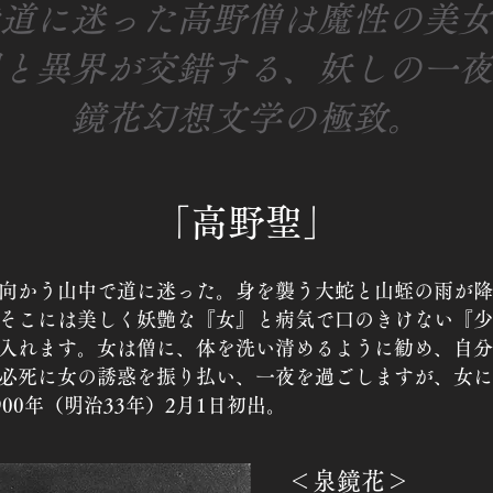
道に迷った高野僧は魔性の美女
と異界が交錯する、妖しの一夜
鏡花幻想文学の極致。
「高野聖」
向かう山中で道に迷った。身を襲う大蛇と山蛭の雨が降
そこには美しく妖艶な『女』と病気で口のきけない『少
入れます。女は僧に、体を洗い清めるように勧め、自分
必死に女の誘惑を振り払い、一夜を過ごしますが、女に
900年（明治33年）2月1日初出。
＜泉鏡花＞