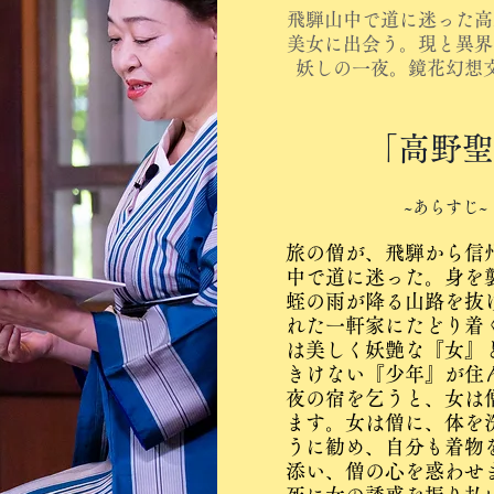
飛騨山中で道に迷った高
美女に出会う。現と異界
妖しの一夜。鏡花幻想
「高野聖
~あらすじ~
旅の僧が、飛騨から信
中で道に迷った。身を
蛭の雨が降る山路を抜
れた一軒家にたどり着
は美しく妖艶な『女』
きけない『少年』が住
夜の宿を乞うと、女は
ます。女は僧に、体を
うに勧め、自分も着物
添い、僧の心を惑わせ