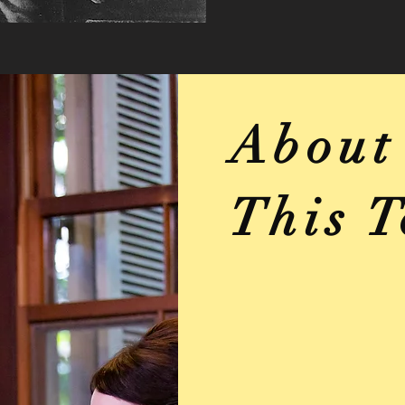
​About
This 