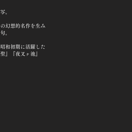
描写。
くの幻想的名作を生み
俳句。
ら昭和初期に活躍した
野聖』『夜叉ヶ池』