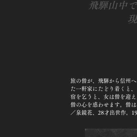
飛騨山中で
現
旅の僧が、飛騨から信州へ
た一軒家にたどり着くと、
宿を乞うと、女は僧を迎え
僧の心を惑わせます。僧は
／泉鏡花、28才出世作。1