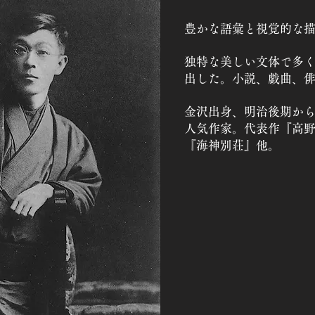
豊かな語彙と視覚的な
独特な美しい文体で多
出した。
小説、戯曲、
金沢出身、明治後期か
人気作家。代表作『高
『海神別荘』他。