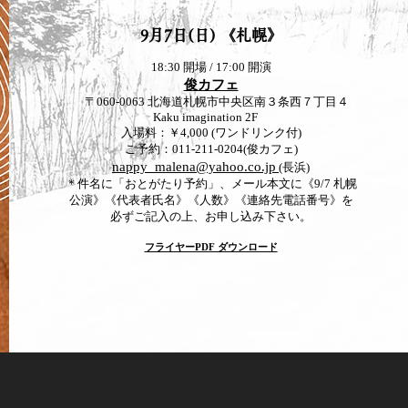
9月7日(日) 《札幌》
18:30 開場 / 17:00 開演
俊カフェ
〒060-0063 北海道札幌市中央区南３条西７丁目４
Kaku imagination 2F
入場料：￥4,000 (ワンドリンク付)
ご予約：011-211-0204(俊カフェ)
nappy_malena@yahoo.co.jp
(長浜)
＊件名に「おとがたり予約」、メール本文に《9/7 札幌
公演》《代表者氏名》《人数》《連絡先電話番号》を
必ずご記入の上、お申し込み下さい。
フライヤーPDF ダウンロード