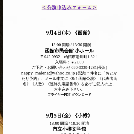
＜公演申込みフォーム＞
9月4日(木)
《函館》
13:00 開場 / 13:30 開演
函館市民会館 小ホール
〒042-0932 函館市湯川町1-32-1
入場料：￥2,000
ご予約・お問い合わせ 090-3339-1281(長浜)
nappy_malena@yahoo.co.jp
(長浜)＊件名に「おとが
たり予約」、メール本文に《9/4 函館公演》《代表者氏
名》《人数》《連絡先電話番号》を必ずご記入の上、
お申込み下さい。
フライヤーPDF ダウンロード
9月5日(金) 《小樽
》
18:00 開場 / 18:30 開演
市立小樽文学館