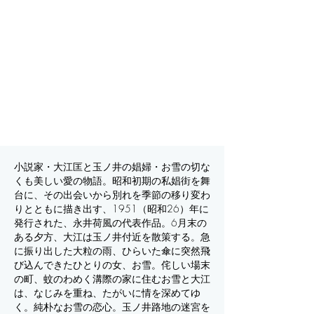
小説家・大江匡と玉ノ井の娼婦・お雪の切な
くも美しい愛の物語。昭和初期の私娼街を舞
台に、その出会いから別れを季節の移り変わ
りとともに描き出す、1951（昭和26）年に
発行された、永井荷風の代表作品。6月末の
ある夕方、大江は玉ノ井付近を散策する。急
に振り出した大粒の雨、ひらいた傘に突然飛
び込んできたひとりの女、お雪。侘しい場末
の町、蚊のわめく溝際の家に住むお雪と大江
は、なじみを重ね、たがいに情を深めてゆ
く。純朴なお雪の恋心。玉ノ井路地の迷宮を