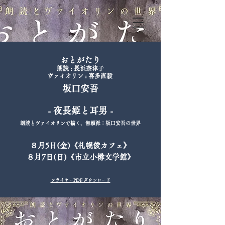
おとがたり
朗読 : 長浜奈津子
​ヴァイオリン : 喜多直毅
坂口安吾
- 夜長姫と耳男 -
朗読とヴァイオリンで描く、無頼派：坂口安吾の世界
８月5日(金)《札幌俊カフェ》
８月7日(日
)《市立小樽文学館》
​フライヤーPDF ダウンロード