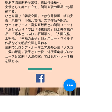
桐朋学園演劇科卒業後、劇団俳優座へ。
女優として舞台に立ち、朗読や歌の世界でも活
動する。
ひとり語り「朗読空間」では永井荷風、坂口安
吾、泉鏡花、小泉八雲他、文学作品を朗読。
ヴァイオリニスト喜多直毅氏との朗読ユニット
＂おとがたり＂では『濹東綺譚』他永井荷風作
品、『啄木といふ奴』石川啄木、『人間失格』
太宰治、『幸福の王子』他オスカー・ワイルド
作品などで朗読公演を重ねる。
演劇ではロシア・ルーマニア海外公演『クスコ
～愛の叛乱』歌手とモナ役、俳優座劇場プロデ
ュース音楽劇『人形の家』では乳母ヘレーネ役
を演じる。