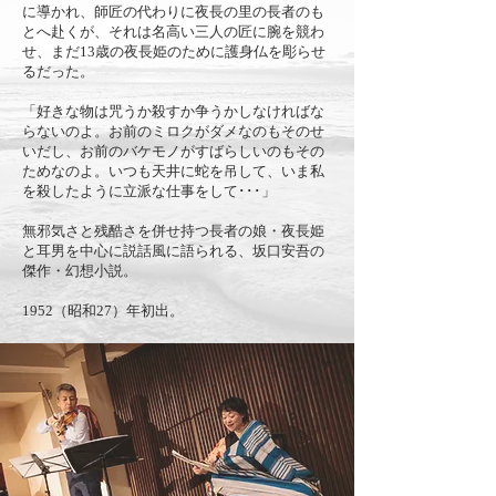
に導かれ、師匠の代わりに夜長の里の長者のも
とへ赴くが、それは名高い三人の匠に腕を競わ
せ、まだ13歳の夜長姫のために護身仏を彫らせ
るだった。
「好きな物は咒うか殺すか争うかしなければな
らないのよ。お前のミロクがダメなのもそのせ
いだし、お前のバケモノがすばらしいのもその
ためなのよ。いつも天井に蛇を吊して、いま私
を殺したように立派な仕事をして･･･」
無邪気さと残酷さを併せ持つ長者の娘・夜長姫
と耳男を中心に説話風に語られる、坂口安吾の
傑作・幻想小説。
1952（昭和27）年初出。