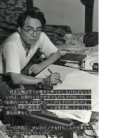
「好きな物は咒うか殺すか争うかしなければならな
いのよ。お前のミロクがダメなのもそのせいだし、
お前のバケモノがすばらしいのもそのためなのよ。
いつも天井に蛇を吊して、いま私を殺したように立
派な仕事をして･･･」
「一心不乱に、オレのイノチを打ちこんだ仕事をや
りとげればそれでいいのだ。」