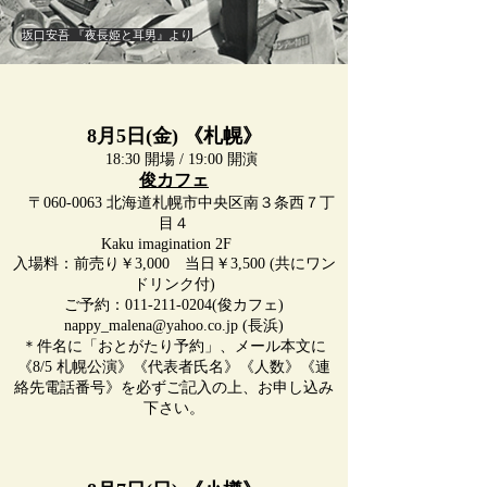
坂口安吾 『夜長姫と耳男』より
8月5日(金) 《札幌》
18:30 開場 / 19:00 開演
俊カフェ
〒060-0063 北海道札幌市中央区南３条西７丁
目４
Kaku imagination 2F
入場料：前売り￥3,000 当日￥3,500 (共にワン
ドリンク付)
ご予約：011-211-0204(俊カフェ)
nappy_malena@yahoo.co.jp (長浜)
＊件名に「おとがたり予約」、メール本文に
《8/5 札幌公演》《代表者氏名》《人数》《連
絡先電話番号》を必ずご記入の上、お申し込み
下さい。