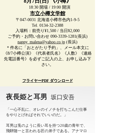
8月7日(日) 《小樽》
18:30 開場 / 19:00 開演
市立小樽文学館
〒047-0031 北海道小樽市色内1-9-5
Tel.
0134-32-2388
入場料：前売り¥1,500 / 当日¥2,000
ご予約・お問い合わせ
090-3339-1281
(長浜)
nappy_malena@yahoo.co.jp
(長浜)
＊件名に「おとがたり予約」、メール本文に
《8/7小樽公演》
《代表者氏名》《人数》《連絡
先電話番号》を必ずご記入の上、お申し込み下
さい。
フライヤーPDF ダウンロード
夜長姫と耳男
坂口安吾
「一心不乱に、オレのイノチを打ちこんだ仕事
をやりとげればそれでいいのだ。」
耳男は兎のように長い耳を持つ20歳の青年で、
飛騨随一と言われる匠の弟子である。アナマロ