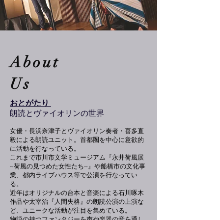
About
​Us
おとがたり
​朗読とヴァイオリンの世界
女優・長浜奈津子とヴァイオリン奏者・喜多直
毅による朗読ユニット。首都圏を中心に意欲的
に活動を行なっている。
これまで市川市文学ミュージアム『永井荷風展
~荷風の見つめた女性たち~』や船橋市の文化事
業、都内ライブハウス等で公演を行なってい
る。
近年はオリジナルの台本と音楽による石川啄木
作品や太宰治『人間失格』の朗読公演の上演な
ど、ユニークな活動が注目を集めている。
物語の持つファンタジーを声や楽器の音を通し