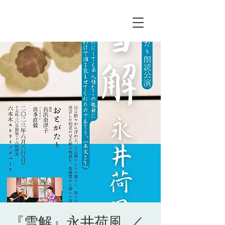
『雪解』永井荷風 ／