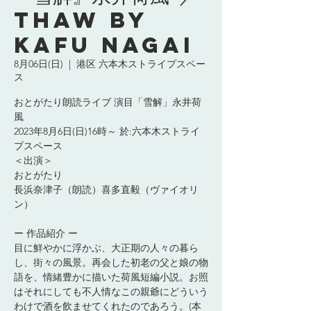
Thaw by
Kafu Nagai
8月06日(日)
  |  
港区 六本木ストライプスペー
ス
おとがたり朗読ライブ 演目「雪解」永井荷
風
2023年8月6日(日)16時～ 於:六本木ストライ
プスペース
＜出演＞
おとがたり
長浜奈津子（朗読）喜多直毅（ヴァイオリ
ン）
ー 作品紹介 ー
目に鮮やかに浮かぶ、大正期の人々の暮ら
し、街々の風景。再会した初老の父と娘の物
語を、情緒豊かに描いた荷風短編小説。お照
はそれにしても不人情なこの親爺にどういう
わけで酒を飲ませてくれたのであろう。(本