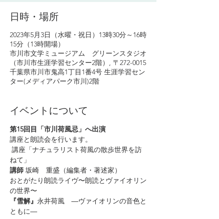
日時・場所
2023年5月3日（水曜・祝日）13時30分～16時
15分（13時開場）
市川市文学ミュージアム グリーンスタジオ
（市川市生涯学習センター2階）, 〒272-0015
千葉県市川市鬼高1丁目1番4号 生涯学習セン
ター(メディアパーク市川)2階
イベントについて
第15回目「市川荷風忌」へ出演
講座と朗読会を行います。
 講座「ナチュラリスト荷風の散歩世界を訪
ねて」 
講師 
坂崎　重盛（編集者・著述家）
おとがたり朗読ライヴ〜朗読とヴァイオリン
の世界〜
『雪解』
永井荷風　―ヴァイオリンの音色と
ともに― 