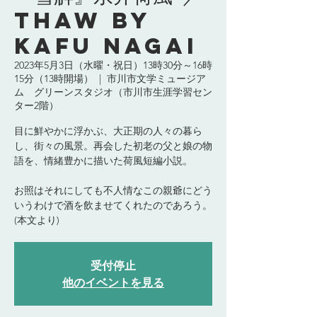
Thaw by
Kafu Nagai
2023年5月3日（水曜・祝日）13時30分～16時
15分（13時開場）
  |  
市川市文学ミュージア
ム グリーンスタジオ（市川市生涯学習セン
ター2階）
目に鮮やかに浮かぶ、大正期の人々の暮ら
し、街々の風景。再会した初老の父と娘の物
語を、情緒豊かに描いた荷風短編小説。
お照はそれにしても不人情なこの親爺にどう
いうわけで酒を飲ませてくれたのであろう。
(本文より)
受付停止
他のイベントを見る