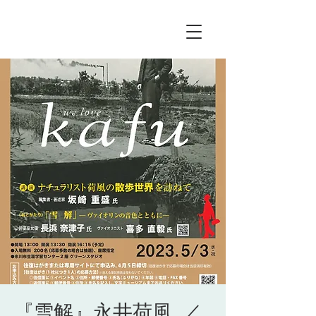
『雪解』永井荷風 ／