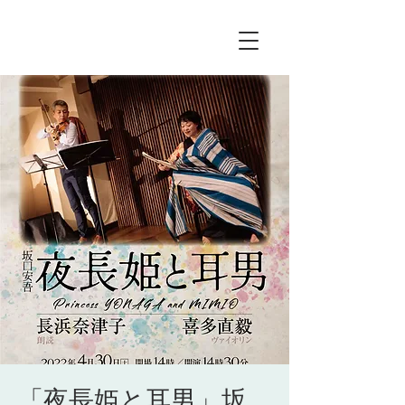
「夜長姫と耳男」坂