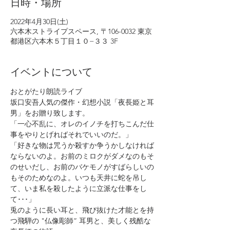
日時・場所
2022年4月30日(土)
六本木ストライプスペース, 〒106-0032 東京
都港区六本木５丁目１０−３３ 3F
イベントについて
おとがたり朗読ライブ
坂口安吾人気の傑作・幻想小説「夜長姫と耳
男」をお贈り致します。
「一心不乱に、オレのイノチを打ちこんだ仕
事をやりとげればそれでいいのだ。」
「好きな物は咒うか殺すか争うかしなければ
ならないのよ。お前のミロクがダメなのもそ
のせいだし、お前のバケモノがすばらしいの
もそのためなのよ。いつも天井に蛇を吊し
て、いま私を殺したように立派な仕事をし
て･･･」
兎のように長い耳と、飛び抜けた才能とを持
つ飛騨の "仏像彫師” 耳男と、美しく残酷な