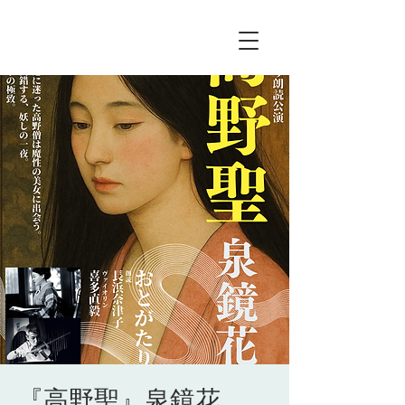
『高野聖』泉鏡花