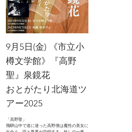
9月5日(金) 《市立小
樽文学館》『高野
聖』泉鏡花
おとがたり北海道ツ
アー2025
「高野聖」
飛騨山中で道に迷った高野僧は魔性の美女に
出会う。現と異界が交錯する、妖しの一夜。