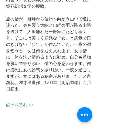
鏡花幻想文学の極致。
旅の僧が、飛騨から信州へ向かう山中で道に
迷った。身を襲う大蛇と山蛭の雨が降る山路
を抜けて、人里離れた一軒家にたどり着く
と、そこには美しく妖艶な『女』と病気で口
のきけない『少年』が住んでいた。一夜の宿
を乞うと、女は僧を迎え入れます。女は僧
に、体を洗い清めるように勧め、自分も着物
を脱いで寄り添い、僧の心を惑わせます。僧
は必死に女の誘惑を振り払い、一夜を過ごし
ますが、女にはある秘密がありました。／泉
鏡花、28才出世作。1900年（明治33年）2月1
日初出。 
続きを読む >>