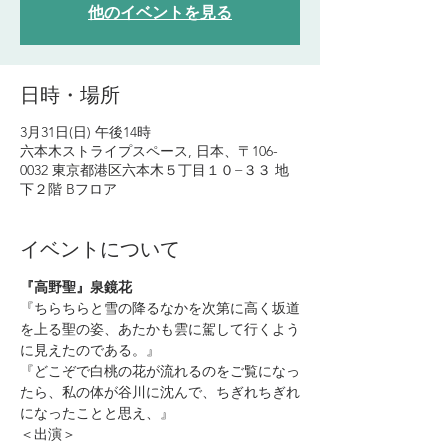
他のイベントを見る
日時・場所
3月31日(日) 午後14時
六本木ストライプスペース, 日本、〒106-
0032 東京都港区六本木５丁目１０−３３ 地
下２階 Bフロア
イベントについて
『高野聖』泉鏡花
『ちらちらと雪の降るなかを次第に高く坂道
を上る聖の姿、あたかも雲に駕して行くよう
に見えたのである。』
『どこぞで白桃の花が流れるのをご覧になっ
たら、私の体が谷川に沈んで、ちぎれちぎれ
になったことと思え、』
＜出演＞