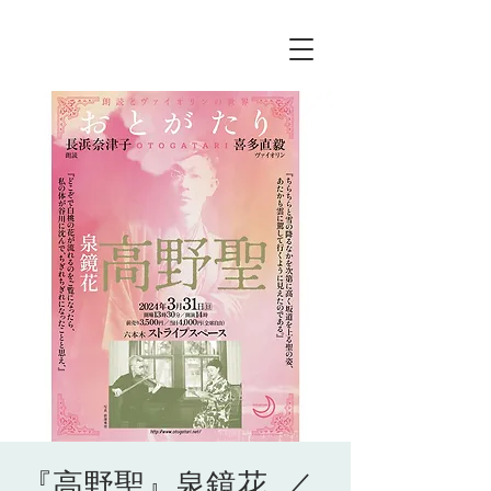
『高野聖』泉鏡花 ／