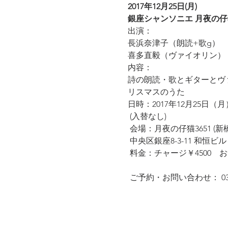
2017年12月25日(月)
銀座シャンソニエ 月夜の仔猫
出演：

長浜奈津子（朗読+歌g）
内容：

詩の朗読・歌とギターとヴ
リスマスのうた 

日時：2017年12月25日（月）18:45
 (入替なし)

 会場：月夜の仔猫3651 (新橋)→ http://www.asumi.com/ 

 中央区銀座8-3-11 和恒ビルＢ1 TEL 03-3573-3651

 料金：チャージ￥4500　おつまみ付 /別途ドリンク代￥700－より
