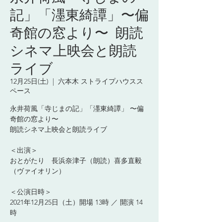
記」「濹東綺譚」〜偏
奇館の窓より〜 朗読
シネマ上映会と朗読
ライブ
12月25日(土)
  |  
六本木 ストライプハウスス
ペース
永井荷風「寺じまの記」「濹東綺譚」 〜偏
奇館の窓より〜
朗読シネマ上映会と朗読ライブ
＜出演＞
おとがたり 長浜奈津子（朗読）喜多直毅
（ヴァイオリン）
＜公演日時＞
2021年12月25日（土）開場 13時 ／ 開演 14
時