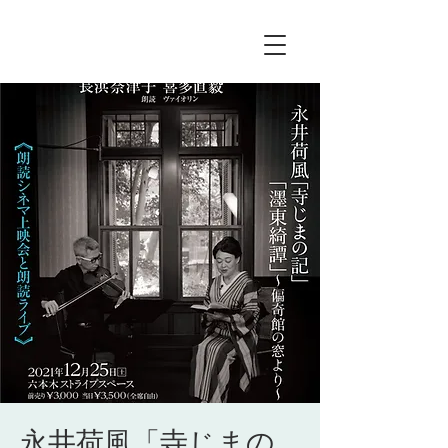
永井荷風「寺じまの