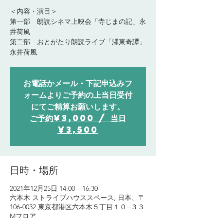
＜内容・演目＞
第一部 朗読シネマ上映会「寺じまの記」永
井荷風
第二部 おとがたり朗読ライブ「濹東奇譚」
永井荷風
お電話かメール・下記申込みフ
ォームよりご予約の上当日受付
にてご精算お願いします。
ご予約¥3,000 / 当日
¥3,500
日時・場所
2021年12月25日 14:00 – 16:30
六本木 ストライプハウススペース, 日本、〒
106-0032 東京都港区六本木５丁目１０−３３
Mフロア