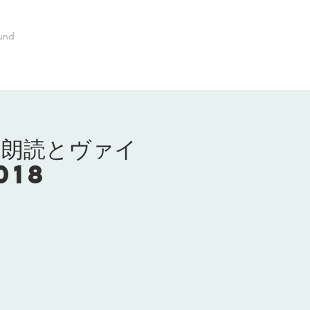
und
 朗読とヴァイ
018