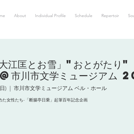
me
About
Individual Profile
Schedule
Repertoir
So
大江匡とお雪」"おとがたり"
@市川市文学ミュージアム 2
(日)
  |  
市川市文学ミュージアム ベル・ホール
見つめた女性たち-「断腸亭日乗」起筆百年記念企画