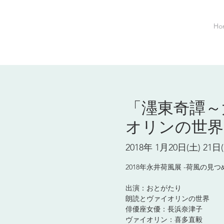
Ho
「濹東奇譚～
オリンの世界
2018年 1月20日(土) 21日
2018年永井荷風展 -荷風の
出演：おとがたり
朗読とヴァイオリンの世界
俳優座女優：長浜奈津子