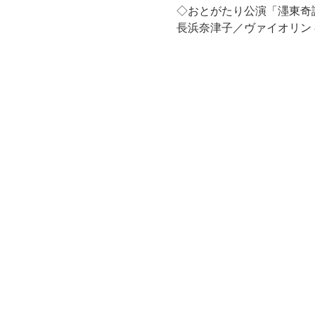
◇おとがたり公演「濹東奇譚～大
長浜奈津子／ヴァイオリン 