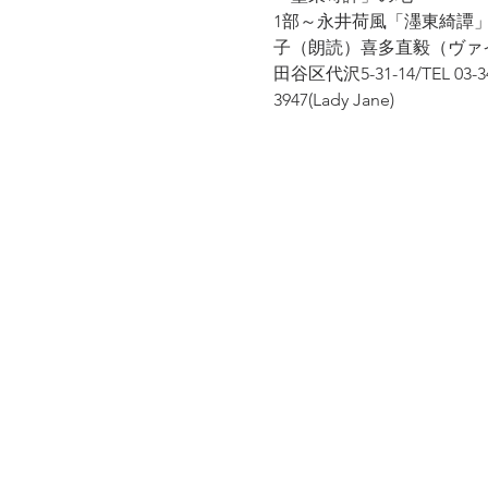
1部～永井荷風「濹東綺譚
子（朗読）喜多直毅（ヴァイオリン
田谷区代沢5-31-14/TEL 03-
3947(Lady Jane) 