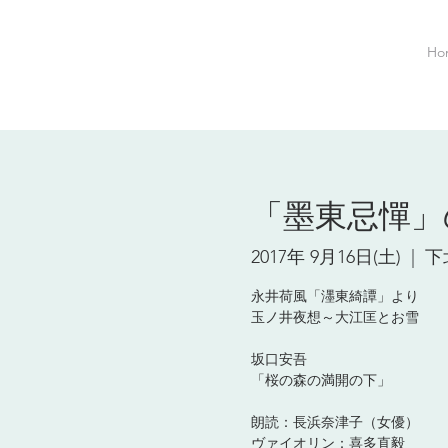
Ho
「墨東忌憚」
2017年 9月16日(土)
  |  
下
永井荷風「濹東綺譚」より
玉ノ井夜想～大江匡とお雪
坂口安吾
「桜の森の満開の下」
朗読：長浜奈津子（女優）