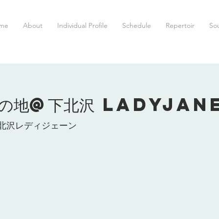
me
About
Individual Profile
Schedule
Repertoir
So
の地@下北沢 LadyJane
北沢レディジェーン