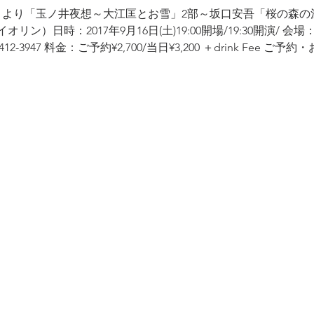
」より「玉ノ井夜想～大江匡とお雪」2部～坂口安吾「桜の森の
）日時：2017年9月16日(土)19:00開場/19:30開演/ 会場：La
3412-3947 料金：ご予約¥2,700/当日¥3,200 ＋drink Fee ご予約