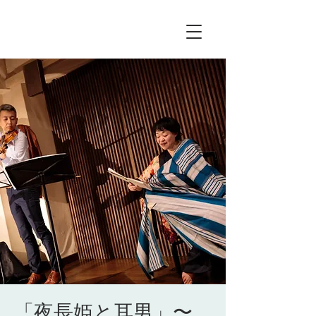
「夜長姫と耳男」〜