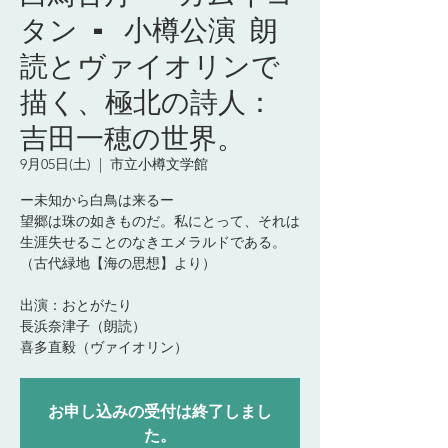
タン - 小樽公演 朗
読とヴァイオリンで
描く、極北の詩人：
吉田一穂の世界。
9月05日(土)
  |  
市立小樽文学館
ー未知から白鳥は来るー
望郷は珠の如きものだ。私にとって、それは
生涯失せることのなきエメラルドである。
（古代緑地【海の思想】より）
出演：おとがたり
長浜奈津子（朗読）
お申し込みの受付は終了しまし
た。