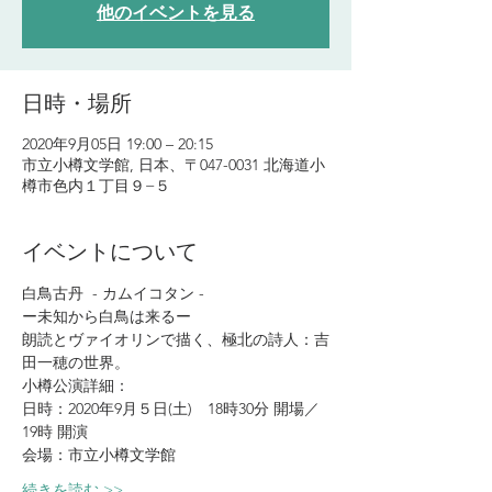
他のイベントを見る
日時・場所
2020年9月05日 19:00 – 20:15
市立小樽文学館, 日本、〒047-0031 北海道小
樽市色内１丁目９−５
イベントについて
白鳥古丹  - カムイコタン -
ー未知から白鳥は来るー
朗読とヴァイオリンで描く、極北の詩人：吉
田一穂の世界。
小樽公演詳細：
日時：2020年9月５日(土)　18時30分 開場／
19時 開演
会場：市立小樽文学館
続きを読む >>