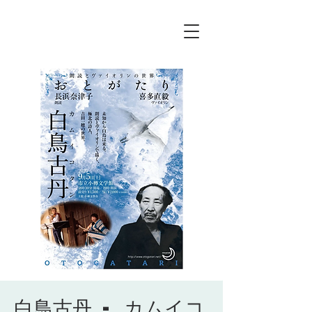
白鳥古丹 - カムイコ