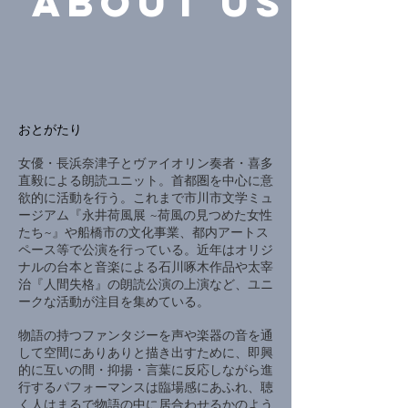
ABOUT US
​おとがたり
女優・長浜奈津子とヴァイオリン奏者・喜多
直毅による朗読ユニット。首都圏を中心に意
欲的に活動を行う。これまで市川市文学ミュ
ージアム『永井荷風展 ~荷風の見つめた女性
たち~』や船橋市の文化事業、都内アートス
ペース等で公演を行っている。近年はオリジ
ナルの台本と音楽による石川啄木作品や太宰
治『人間失格』の朗読公演の上演など、ユニ
ークな活動が注目を集めている。
物語の持つファンタジーを声や楽器の音を通
して空間にありありと描き出すために、即興
的に互いの間・抑揚・言葉に反応しながら進
行するパフォーマンスは臨場感にあふれ、聴
く人はまるで物語の中に居合わせるかのよう