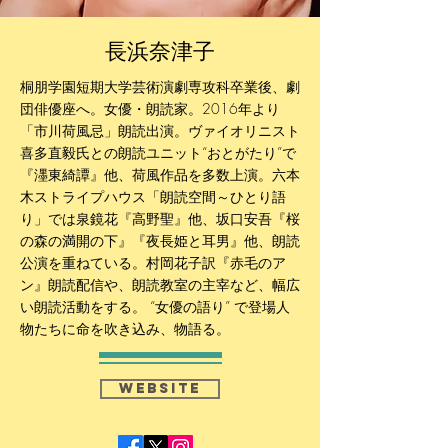
​長浜奈津子
桐朋学園短期大学芸術演劇専攻科卒業後、
劇
団俳優座へ。
女優・朗読家。2016年より
「市川荷風忌」朗読出演。ヴァイオリニスト
喜多直毅氏との朗読ユニット“おとがたり”で
『濹東綺譚』他、荷風作品を多数上演。六本
木ストライプハウス「朗読空間～ひとり語
り」では泉鏡花『高野聖』他、坂口安吾『桜
の森の満開の下』『夜長姫と耳男』他、朗読
公演を重ねている。村岡花子訳『赤毛のア
ン』朗読配信や、朗読教室の主宰など、幅広
い朗読活動をする。 “女優の語り” で登場人
物たちに命を吹き込み、物語る。
website